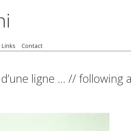
ni
Links
Contact
d’une ligne … // following a